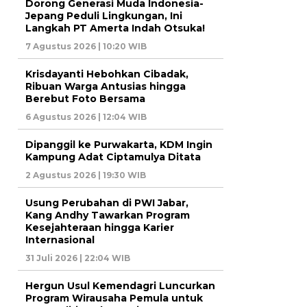
Dorong Generasi Muda Indonesia-
Jepang Peduli Lingkungan, Ini
Langkah PT Amerta Indah Otsuka!
7 Agustus 2026 | 10:20 WIB
Krisdayanti Hebohkan Cibadak,
Ribuan Warga Antusias hingga
Berebut Foto Bersama
6 Agustus 2026 | 12:04 WIB
Dipanggil ke Purwakarta, KDM Ingin
Kampung Adat Ciptamulya Ditata
2 Agustus 2026 | 19:30 WIB
Usung Perubahan di PWI Jabar,
Kang Andhy Tawarkan Program
Kesejahteraan hingga Karier
Internasional
31 Juli 2026 | 22:04 WIB
Hergun Usul Kemendagri Luncurkan
Program Wirausaha Pemula untuk