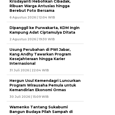
Krisdayanti Hebohkan Cibadak,
Ribuan Warga Antusias hingga
Berebut Foto Bersama
6 Agustus 2026 | 12:04 WIB
Dipanggil ke Purwakarta, KDM Ingin
Kampung Adat Ciptamulya Ditata
2 Agustus 2026 | 19:30 WIB
Usung Perubahan di PWI Jabar,
Kang Andhy Tawarkan Program
Kesejahteraan hingga Karier
Internasional
31 Juli 2026 | 22:04 WIB
Hergun Usul Kemendagri Luncurkan
Program Wirausaha Pemula untuk
Kemandirian Ekonomi Ormas
30 Juli 2026 | 15:09 WIB
Wamenko Tantang Sukabumi
Bangun Budaya Pilah Sampah di