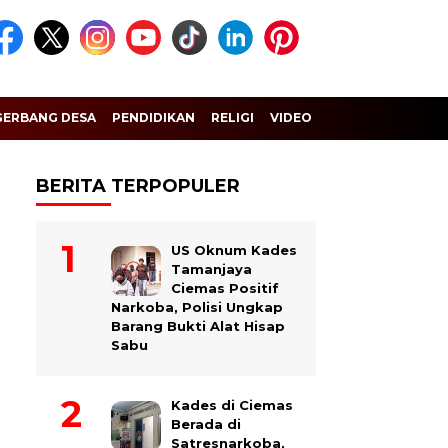
GERBANG DESA
PENDIDIKAN
RELIGI
VIDEO
BERITA TERPOPULER
US Oknum Kades
Tamanjaya
Ciemas Positif
Narkoba, Polisi Ungkap
Barang Bukti Alat Hisap
Sabu
Kades di Ciemas
Berada di
Satresnarkoba,