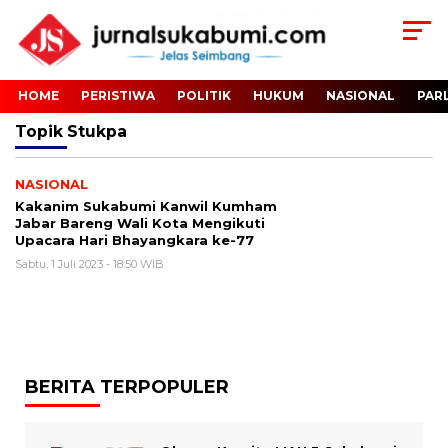
HOME
PERISTIWA
POLITIK
HUKUM
NASIONAL
PAR
Topik
Stukpa
NASIONAL
Kakanim Sukabumi Kanwil Kumham
Jabar Bareng Wali Kota Mengikuti
Upacara Hari Bhayangkara ke-77
Sabtu, 1 Juli 2023 - 18:50 WIB
BERITA TERPOPULER