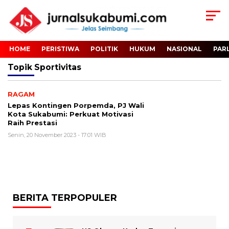
HOME
PERISTIWA
POLITIK
HUKUM
NASIONAL
PAR
Topik
Sportivitas
RAGAM
Lepas Kontingen Porpemda, PJ Wali
Kota Sukabumi: Perkuat Motivasi
Raih Prestasi
Senin, 20 November 2023 - 17:01 WIB
BERITA TERPOPULER