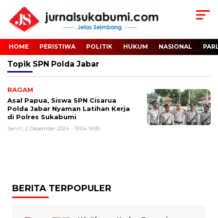
HOME
PERISTIWA
POLITIK
HUKUM
NASIONAL
PAR
Topik
SPN Polda Jabar
RAGAM
Asal Papua, Siswa SPN Cisarua
Polda Jabar Nyaman Latihan Kerja
di Polres Sukabumi
Senin, 2 Desember 2024 - 19:04 WIB
BERITA TERPOPULER