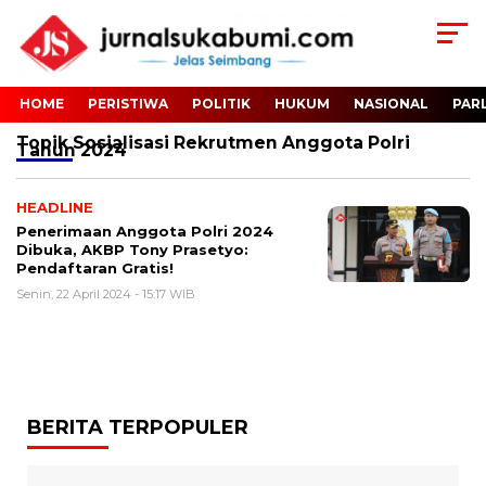
HOME
PERISTIWA
POLITIK
HUKUM
NASIONAL
PAR
Topik
Sosialisasi Rekrutmen Anggota Polri
Tahun 2024
HEADLINE
Penerimaan Anggota Polri 2024
Dibuka, AKBP Tony Prasetyo:
Pendaftaran Gratis!
Senin, 22 April 2024 - 15:17 WIB
BERITA TERPOPULER