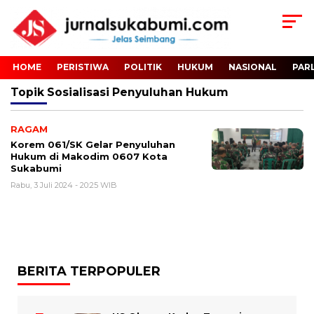
HOME
PERISTIWA
POLITIK
HUKUM
NASIONAL
PAR
Topik
Sosialisasi Penyuluhan Hukum
RAGAM
Korem 061/SK Gelar Penyuluhan
Hukum di Makodim 0607 Kota
Sukabumi
Rabu, 3 Juli 2024 - 20:25 WIB
BERITA TERPOPULER