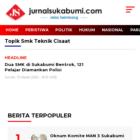
HOME
PERISTIWA
POLITIK
HUKUM
NASIONAL
PAR
Topik
Smk Teknik Cisaat
HEADLINE
Dua SMK di Sukabumi Bentrok, 121
Pelajar Diamankan Polisi
Jumat, 13 Maret 2020 - 16:31 WIB
BERITA TERPOPULER
Oknum Komite MAN 3 Sukabumi