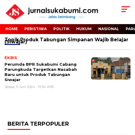
HOME
PERISTIWA
POLITIK
HUKUM
NASIONAL
PAR
Topik
Produk Tabungan Simpanan Wajib Belajar
(Siwajar)
EKBIS
Perumda BPR Sukabumi Cabang
Parungkuda Targetkan Nasabah
Baru untuk Produk Tabungan
Siwajar
Selasa, 11 Juni 2024 - 15:34 WIB
BERITA TERPOPULER