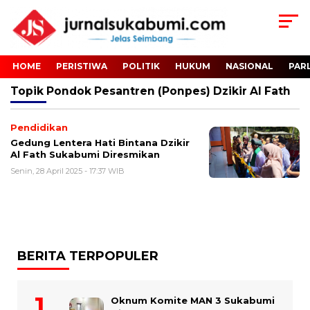
HOME
PERISTIWA
POLITIK
HUKUM
NASIONAL
PAR
Topik
Pondok Pesantren (Ponpes) Dzikir Al Fath
Pendidikan
Gedung Lentera Hati Bintana Dzikir
Al Fath Sukabumi Diresmikan
Senin, 28 April 2025 - 17:37 WIB
BERITA TERPOPULER
Oknum Komite MAN 3 Sukabumi