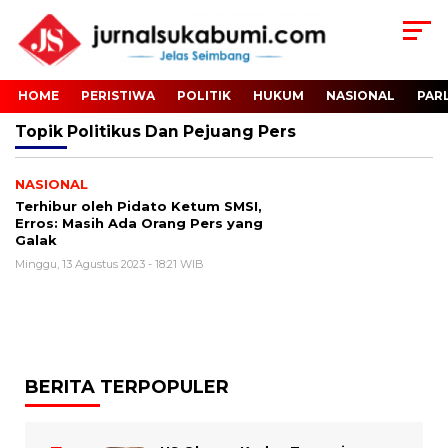
HOME
PERISTIWA
POLITIK
HUKUM
NASIONAL
PAR
Topik
Politikus Dan Pejuang Pers
NASIONAL
Terhibur oleh Pidato Ketum SMSI,
Erros: Masih Ada Orang Pers yang
Galak
Minggu, 13 Agustus 2023 - 18:21 WIB
BERITA TERPOPULER