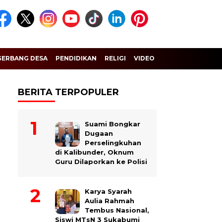
GERBANG DESA
PENDIDIKAN
RELIGI
VIDEO
BERITA TERPOPULER
Suami Bongkar
Dugaan
Perselingkuhan
di Kalibunder, Oknum
Guru Dilaporkan ke Polisi
Karya Syarah
Aulia Rahmah
Tembus Nasional,
Siswi MTsN 3 Sukabumi