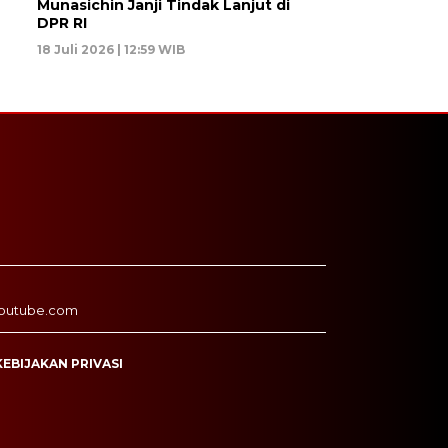
Munasichin Janji Tindak Lanjut di
DPR RI
18 Juli 2026 | 12:59 WIB
outube.com
KEBIJAKAN PRIVASI