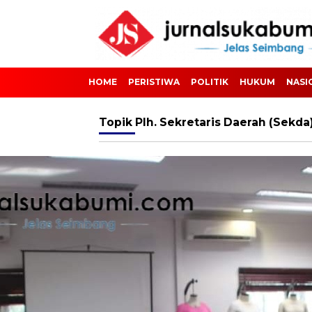
HOME
PERISTIWA
POLITIK
HUKUM
NASI
Topik
Plh. Sekretaris Daerah (Sekd