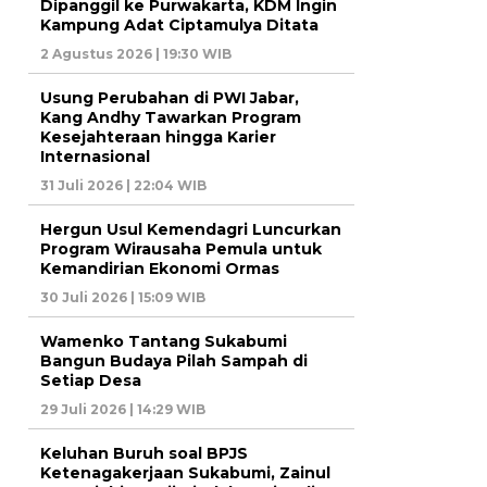
Dipanggil ke Purwakarta, KDM Ingin
Kampung Adat Ciptamulya Ditata
2 Agustus 2026 | 19:30 WIB
Usung Perubahan di PWI Jabar,
Kang Andhy Tawarkan Program
Kesejahteraan hingga Karier
Internasional
31 Juli 2026 | 22:04 WIB
Hergun Usul Kemendagri Luncurkan
Program Wirausaha Pemula untuk
Kemandirian Ekonomi Ormas
30 Juli 2026 | 15:09 WIB
Wamenko Tantang Sukabumi
Bangun Budaya Pilah Sampah di
Setiap Desa
29 Juli 2026 | 14:29 WIB
Keluhan Buruh soal BPJS
Ketenagakerjaan Sukabumi, Zainul