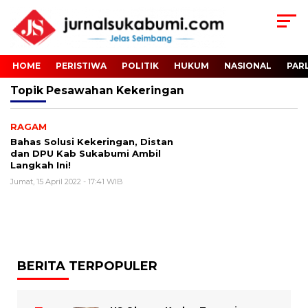
HOME
PERISTIWA
POLITIK
HUKUM
NASIONAL
PAR
Topik
Pesawahan Kekeringan
RAGAM
Bahas Solusi Kekeringan, Distan
dan DPU Kab Sukabumi Ambil
Langkah Ini!
Jumat, 15 April 2022 - 17:41 WIB
BERITA TERPOPULER