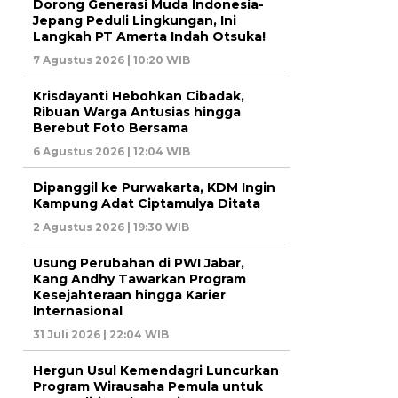
Dorong Generasi Muda Indonesia-
Jepang Peduli Lingkungan, Ini
Langkah PT Amerta Indah Otsuka!
7 Agustus 2026 | 10:20 WIB
Krisdayanti Hebohkan Cibadak,
Ribuan Warga Antusias hingga
Berebut Foto Bersama
6 Agustus 2026 | 12:04 WIB
Dipanggil ke Purwakarta, KDM Ingin
Kampung Adat Ciptamulya Ditata
2 Agustus 2026 | 19:30 WIB
Usung Perubahan di PWI Jabar,
Kang Andhy Tawarkan Program
Kesejahteraan hingga Karier
Internasional
31 Juli 2026 | 22:04 WIB
Hergun Usul Kemendagri Luncurkan
Program Wirausaha Pemula untuk