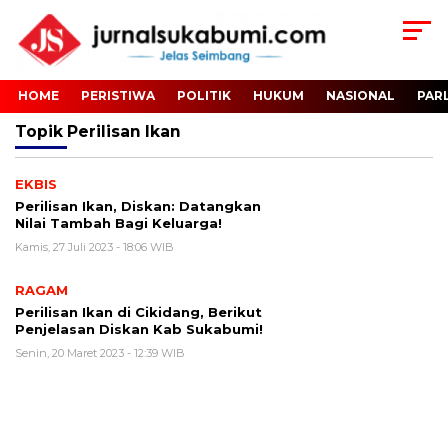
HOME
PERISTIWA
POLITIK
HUKUM
NASIONAL
PAR
Topik
Perilisan Ikan
EKBIS
Perilisan Ikan, Diskan: Datangkan
Nilai Tambah Bagi Keluarga!
Kamis, 27 Juli 2023 - 18:06 WIB
RAGAM
Perilisan Ikan di Cikidang, Berikut
Penjelasan Diskan Kab Sukabumi!
Senin, 20 Maret 2023 - 12:39 WIB