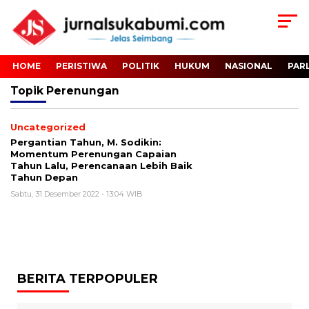
HOME
PERISTIWA
POLITIK
HUKUM
NASIONAL
PAR
Topik
Perenungan
Uncategorized
Pergantian Tahun, M. Sodikin:
Momentum Perenungan Capaian
Tahun Lalu, Perencanaan Lebih Baik
Tahun Depan
Sabtu, 31 Desember 2022 - 13:04 WIB
BERITA TERPOPULER