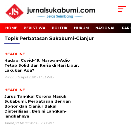
HOME
PERISTIWA
POLITIK
HUKUM
NASIONAL
PAR
Topik
Perbatasan Sukabumi-Cianjur
HEADLINE
Hadapi Covid-19, Marwan-Adjo
Tetap Solid dan Kerja di Hari Libur,
Lakukan Apa?
Minggu, 5 April 2020 - 17:53 WIB
HEADLINE
Jurus Tangkal Corona Masuk
Sukabumi, Perbatasan dengan
Bogor dan Cianjur Bakal
Disterilisasi, Begini Langkah-
langkahnya
Jumat, 27 Maret 2020 - 17:38 WIB