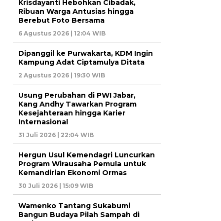
Krisdayanti Hebohkan Cibadak,
Ribuan Warga Antusias hingga
Berebut Foto Bersama
6 Agustus 2026 | 12:04 WIB
Dipanggil ke Purwakarta, KDM Ingin
Kampung Adat Ciptamulya Ditata
2 Agustus 2026 | 19:30 WIB
Usung Perubahan di PWI Jabar,
Kang Andhy Tawarkan Program
Kesejahteraan hingga Karier
Internasional
31 Juli 2026 | 22:04 WIB
Hergun Usul Kemendagri Luncurkan
Program Wirausaha Pemula untuk
Kemandirian Ekonomi Ormas
30 Juli 2026 | 15:09 WIB
Wamenko Tantang Sukabumi
Bangun Budaya Pilah Sampah di