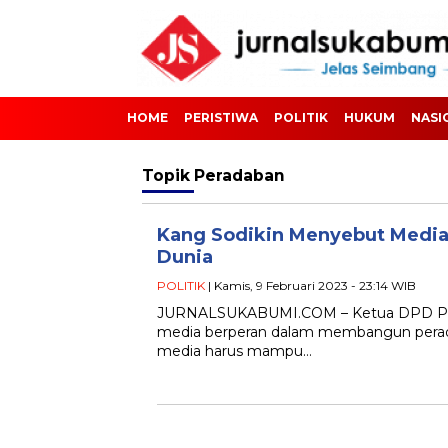
HOME
PERISTIWA
POLITIK
HUKUM
NASI
Topik
Peradaban
Kang Sodikin Menyebut Medi
Dunia
POLITIK
| Kamis, 9 Februari 2023 - 23:14 WIB
JURNALSUKABUMI.COM – Ketua DPD PKS 
media berperan dalam membangun perad
media harus mampu…