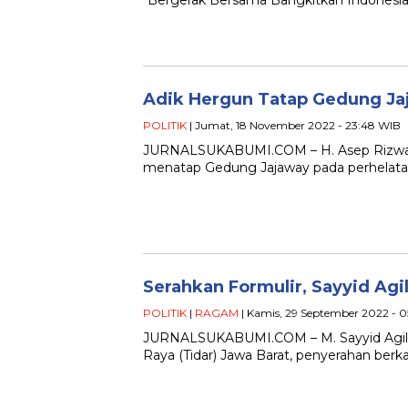
“Bergerak Bersama Bangkitkan Indonesia R
Adik Hergun Tatap Gedung Jaj
POLITIK
| Jumat, 18 November 2022 - 23:48 WIB
JURNALSUKABUMI.COM – H. Asep Rizwan 
menatap Gedung Jajaway pada perhelatan 
Serahkan Formulir, Sayyid Agi
POLITIK
|
RAGAM
| Kamis, 29 September 2022 - 0
JURNALSUKABUMI.COM – M. Sayyid Agil m
Raya (Tidar) Jawa Barat, penyerahan berka