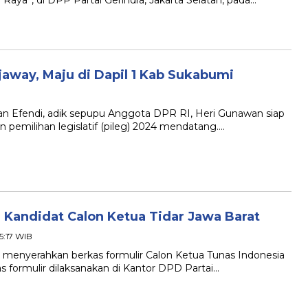
aya”, di DPP Partai Gerindra, Jakarta Selatan, pada…
away, Maju di Dapil 1 Kab Sukabumi
Efendi, adik sepupu Anggota DPR RI, Heri Gunawan siap
pemilihan legislatif (pileg) 2024 mendatang….
l Kandidat Calon Ketua Tidar Jawa Barat
5:17 WIB
enyerahkan berkas formulir Calon Ketua Tunas Indonesia
s formulir dilaksanakan di Kantor DPD Partai…