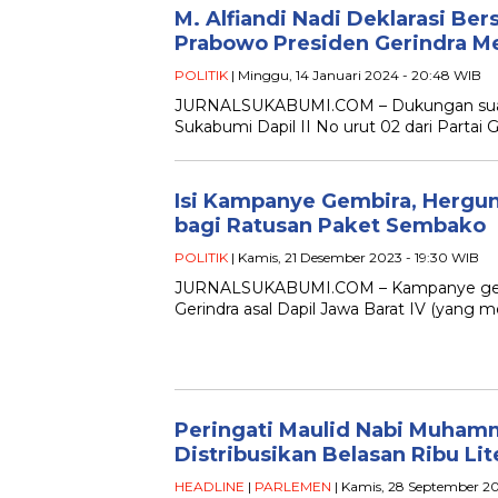
M. Alfiandi Nadi Deklarasi Be
Prabowo Presiden Gerindra M
POLITIK
| Minggu, 14 Januari 2024 - 20:48 WIB
JURNALSUKABUMI.COM – Dukungan suara 
Sukabumi Dapil II No urut 02 dari Partai G
Isi Kampanye Gembira, Hergun
bagi Ratusan Paket Sembako
POLITIK
| Kamis, 21 Desember 2023 - 19:30 WIB
JURNALSUKABUMI.COM – Kampanye gembira
Gerindra asal Dapil Jawa Barat IV (yang 
Peringati Maulid Nabi Muham
Distribusikan Belasan Ribu Lit
HEADLINE
|
PARLEMEN
| Kamis, 28 September 20