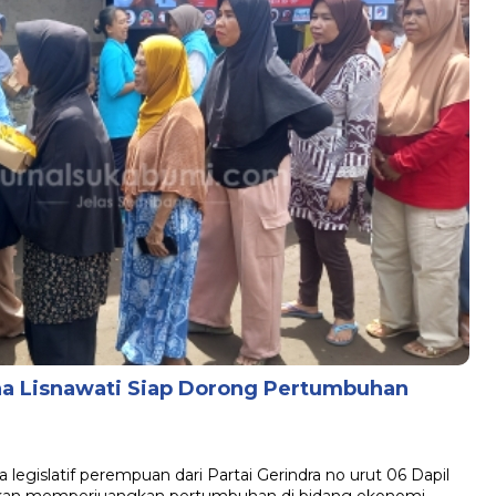
na Lisnawati Siap Dorong Pertumbuhan
islatif perempuan dari Partai Gerindra no urut 06 Dapil