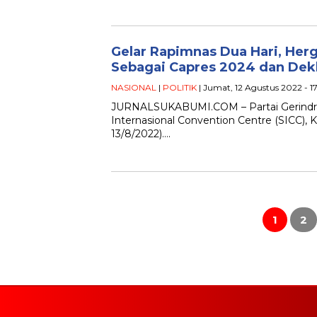
Gelar Rapimnas Dua Hari, Her
Sebagai Capres 2024 dan Dekl
NASIONAL
|
POLITIK
| Jumat, 12 Agustus 2022 - 1
JURNALSUKABUMI.COM – Partai Gerindra 
Internasional Convention Centre (SICC), 
13/8/2022)….
Paginasi
pos
1
2