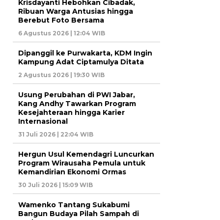
Krisdayanti Hebohkan Cibadak,
Ribuan Warga Antusias hingga
Berebut Foto Bersama
6 Agustus 2026 | 12:04 WIB
Dipanggil ke Purwakarta, KDM Ingin
Kampung Adat Ciptamulya Ditata
2 Agustus 2026 | 19:30 WIB
Usung Perubahan di PWI Jabar,
Kang Andhy Tawarkan Program
Kesejahteraan hingga Karier
Internasional
31 Juli 2026 | 22:04 WIB
Hergun Usul Kemendagri Luncurkan
Program Wirausaha Pemula untuk
Kemandirian Ekonomi Ormas
30 Juli 2026 | 15:09 WIB
Wamenko Tantang Sukabumi
Bangun Budaya Pilah Sampah di