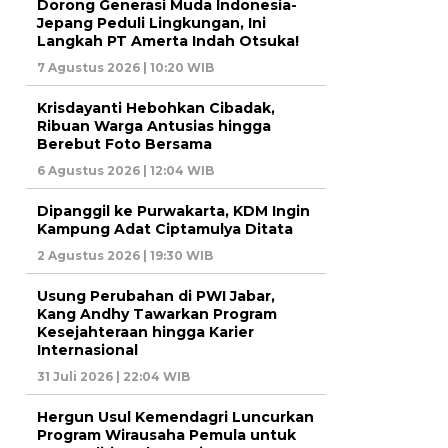
Dorong Generasi Muda Indonesia-
Jepang Peduli Lingkungan, Ini
Langkah PT Amerta Indah Otsuka!
7 Agustus 2026 | 10:20 WIB
Krisdayanti Hebohkan Cibadak,
Ribuan Warga Antusias hingga
Berebut Foto Bersama
6 Agustus 2026 | 12:04 WIB
Dipanggil ke Purwakarta, KDM Ingin
Kampung Adat Ciptamulya Ditata
2 Agustus 2026 | 19:30 WIB
Usung Perubahan di PWI Jabar,
Kang Andhy Tawarkan Program
Kesejahteraan hingga Karier
Internasional
31 Juli 2026 | 22:04 WIB
Hergun Usul Kemendagri Luncurkan
Program Wirausaha Pemula untuk