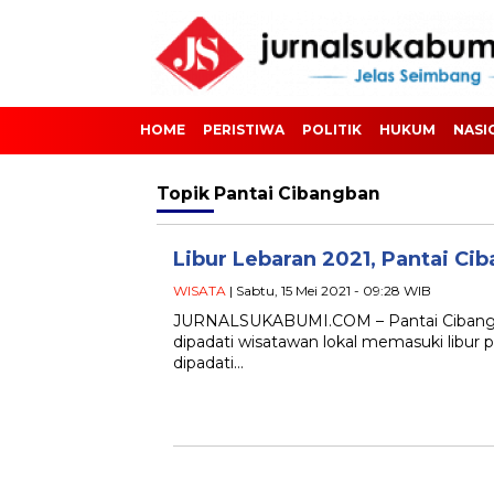
HOME
PERISTIWA
POLITIK
HUKUM
NASI
Topik
Pantai Cibangban
Libur Lebaran 2021, Pantai C
WISATA
| Sabtu, 15 Mei 2021 - 09:28 WIB
JURNALSUKABUMI.COM – Pantai Cibangba
dipadati wisatawan lokal memasuki libur pa
dipadati…