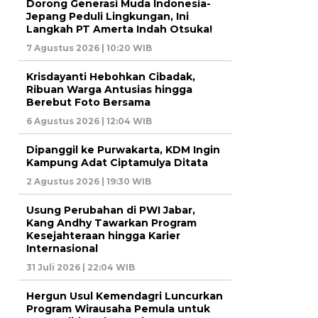
Dorong Generasi Muda Indonesia-
Jepang Peduli Lingkungan, Ini
Langkah PT Amerta Indah Otsuka!
7 Agustus 2026 | 10:20 WIB
Krisdayanti Hebohkan Cibadak,
Ribuan Warga Antusias hingga
Berebut Foto Bersama
6 Agustus 2026 | 12:04 WIB
Dipanggil ke Purwakarta, KDM Ingin
Kampung Adat Ciptamulya Ditata
2 Agustus 2026 | 19:30 WIB
Usung Perubahan di PWI Jabar,
Kang Andhy Tawarkan Program
Kesejahteraan hingga Karier
Internasional
31 Juli 2026 | 22:04 WIB
Hergun Usul Kemendagri Luncurkan
Program Wirausaha Pemula untuk