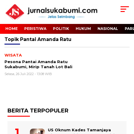
HOME
PERISTIWA
POLITIK
HUKUM
NASIONAL
PAR
Topik
Pantai Amanda Ratu
WISATA
Pesona Pantai Amanda Ratu
Sukabumi, Mirip Tanah Lot Bali
Selasa, 26 Juli 2022 - 13:08 WIB
BERITA TERPOPULER
US Oknum Kades Tamanjaya