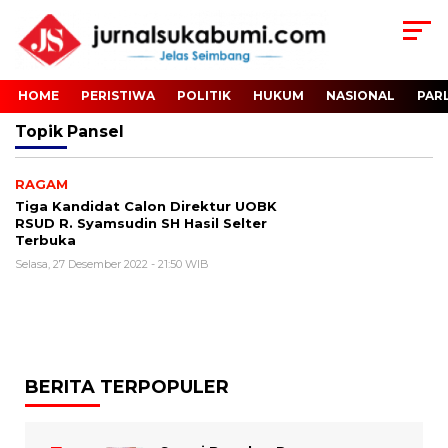
HOME
PERISTIWA
POLITIK
HUKUM
NASIONAL
PAR
Topik
Pansel
RAGAM
Tiga Kandidat Calon Direktur UOBK
RSUD R. Syamsudin SH Hasil Selter
Terbuka
Selasa, 27 Desember 2022 - 21:50 WIB
BERITA TERPOPULER