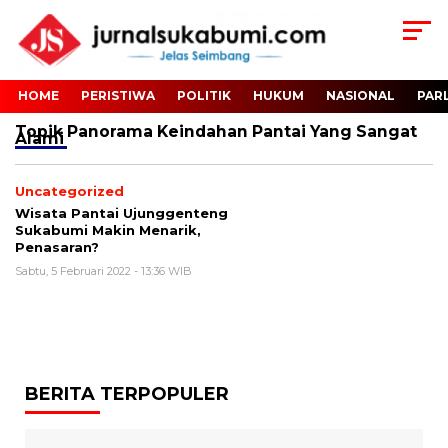
HOME
PERISTIWA
POLITIK
HUKUM
NASIONAL
PAR
Topik
Panorama Keindahan Pantai Yang Sangat
Alami
Uncategorized
Wisata Pantai Ujunggenteng
Sukabumi Makin Menarik,
Penasaran?
Sabtu, 5 Februari 2022 - 13:36 WIB
BERITA TERPOPULER