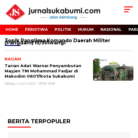
HOME
PERISTIWA
POLITIK
HUKUM
NASIONAL
PAR
Topik
Panglima Komando Daerah Militer
(Pangdam) III/Siliwangi
RAGAM
Tarian Adat Warnai Penyambutan
Mayjen TNI Mohammad Fadjar di
Makodim 0607/Kota Sukabumi
Selasa, 4 Juni 2024 - 09:05 WIB
BERITA TERPOPULER