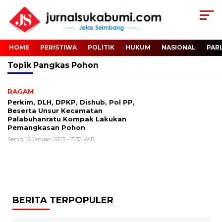
HOME
PERISTIWA
POLITIK
HUKUM
NASIONAL
PAR
Topik
Pangkas Pohon
RAGAM
Perkim, DLH, DPKP, Dishub, Pol PP,
Beserta Unsur Kecamatan
Palabuhanratu Kompak Lakukan
Pemangkasan Pohon
Senin, 16 Januari 2023 - 15:32 WIB
BERITA TERPOPULER