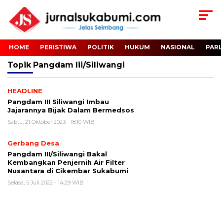
HOME
PERISTIWA
POLITIK
HUKUM
NASIONAL
PAR
Topik
Pangdam Iii/siliwangi
HEADLINE
Pangdam III Siliwangi Imbau
Jajarannya Bijak Dalam Bermedsos
Sabtu, 21 Oktober 2023 - 18:10 WIB
Gerbang Desa
Pangdam III/Siliwangi Bakal
Kembangkan Penjernih Air Filter
Nusantara di Cikembar Sukabumi
Selasa, 5 Juli 2022 - 14:29 WIB