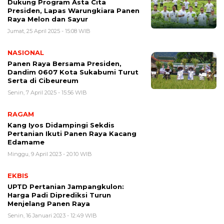
Dukung Program Asta Cita
Presiden, Lapas Warungkiara Panen
Raya Melon dan Sayur
Jumat, 25 April 2025 - 15:08 WIB
NASIONAL
Panen Raya Bersama Presiden,
Dandim 0607 Kota Sukabumi Turut
Serta di Cibeureum
Senin, 7 April 2025 - 15:56 WIB
RAGAM
Kang Iyos Didampingi Sekdis
Pertanian Ikuti Panen Raya Kacang
Edamame
Minggu, 9 April 2023 - 20:10 WIB
EKBIS
UPTD Pertanian Jampangkulon:
Harga Padi Diprediksi Turun
Menjelang Panen Raya
Senin, 16 Januari 2023 - 12:49 WIB