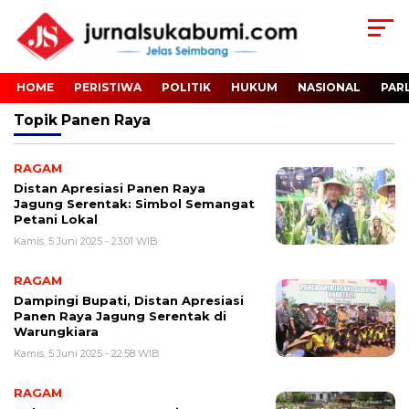
HOME
PERISTIWA
POLITIK
HUKUM
NASIONAL
PAR
Topik
Panen Raya
RAGAM
Distan Apresiasi Panen Raya
Jagung Serentak: Simbol Semangat
Petani Lokal
Kamis, 5 Juni 2025 - 23:01 WIB
RAGAM
Dampingi Bupati, Distan Apresiasi
Panen Raya Jagung Serentak di
Warungkiara
Kamis, 5 Juni 2025 - 22:58 WIB
RAGAM