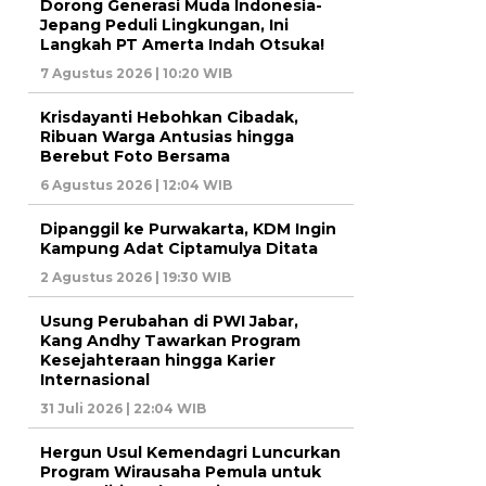
Dorong Generasi Muda Indonesia-
Jepang Peduli Lingkungan, Ini
Langkah PT Amerta Indah Otsuka!
7 Agustus 2026 | 10:20 WIB
Krisdayanti Hebohkan Cibadak,
Ribuan Warga Antusias hingga
Berebut Foto Bersama
6 Agustus 2026 | 12:04 WIB
Dipanggil ke Purwakarta, KDM Ingin
Kampung Adat Ciptamulya Ditata
2 Agustus 2026 | 19:30 WIB
Usung Perubahan di PWI Jabar,
Kang Andhy Tawarkan Program
Kesejahteraan hingga Karier
Internasional
31 Juli 2026 | 22:04 WIB
Hergun Usul Kemendagri Luncurkan
Program Wirausaha Pemula untuk