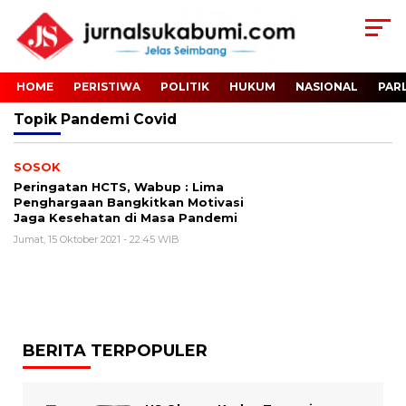
HOME
PERISTIWA
POLITIK
HUKUM
NASIONAL
PAR
Topik
Pandemi Covid
SOSOK
Peringatan HCTS, Wabup : Lima
Penghargaan Bangkitkan Motivasi
Jaga Kesehatan di Masa Pandemi
Jumat, 15 Oktober 2021 - 22:45 WIB
BERITA TERPOPULER