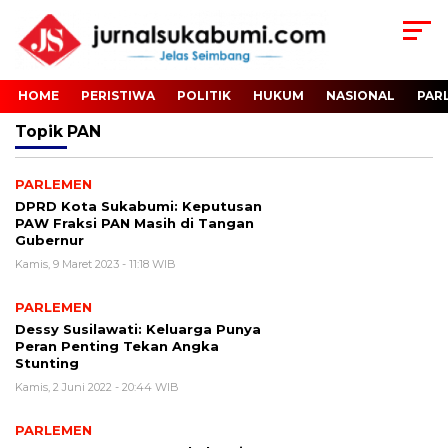
HOME
PERISTIWA
POLITIK
HUKUM
NASIONAL
PAR
Topik
PAN
PARLEMEN
DPRD Kota Sukabumi: Keputusan
PAW Fraksi PAN Masih di Tangan
Gubernur
Kamis, 9 Maret 2023 - 11:18 WIB
PARLEMEN
Dessy Susilawati: Keluarga Punya
Peran Penting Tekan Angka
Stunting
Kamis, 2 Juni 2022 - 20:44 WIB
PARLEMEN