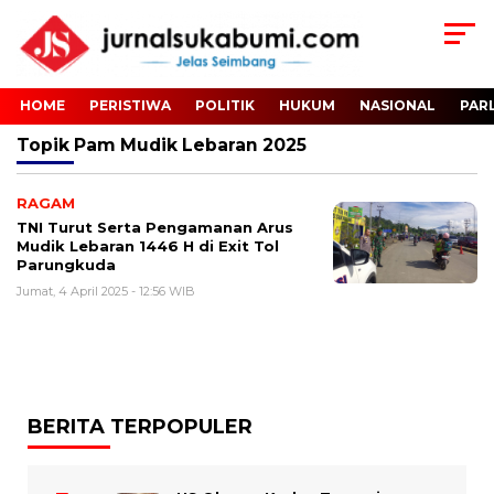
HOME
PERISTIWA
POLITIK
HUKUM
NASIONAL
PAR
Topik
Pam Mudik Lebaran 2025
RAGAM
TNI Turut Serta Pengamanan Arus
Mudik Lebaran 1446 H di Exit Tol
Parungkuda
Jumat, 4 April 2025 - 12:56 WIB
BERITA TERPOPULER