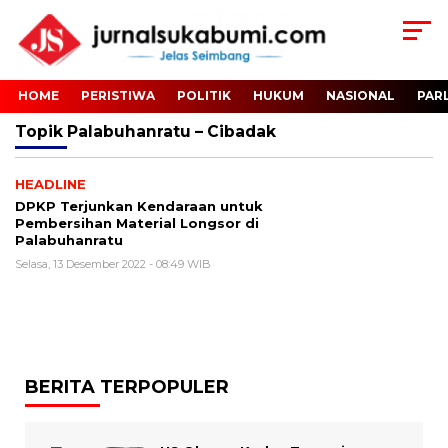
HOME
PERISTIWA
POLITIK
HUKUM
NASIONAL
PAR
Topik
Palabuhanratu – Cibadak
HEADLINE
DPKP Terjunkan Kendaraan untuk
Pembersihan Material Longsor di
Palabuhanratu
Selasa, 13 Desember 2022 - 08:49 WIB
BERITA TERPOPULER