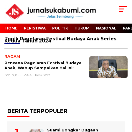
HOME
PERISTIWA
POLITIK
HUKUM
NASIONAL
PAR
Topik
Pagelaran Festival Budaya Anak Series
Kedua Tahun 2024
RAGAM
Rencana Pagelaran Festival Budaya
Anak, Wabup Sampaikan Hal Ini!
Senin, 8 Juli 2024 - 16:54 WIB
BERITA TERPOPULER
Suami Bongkar Dugaan