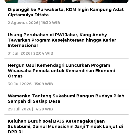
Dipanggil ke Purwakarta, KDM Ingin Kampung Adat
Ciptamulya Ditata
2 Agustus 2026 | 19:30 WIB
Usung Perubahan di PWI Jabar, Kang Andhy
Tawarkan Program Kesejahteraan hingga Karier
Internasional
31 Juli 2026 | 22:04 WIB
Hergun Usul Kemendagri Luncurkan Program
Wirausaha Pemula untuk Kemandirian Ekonomi
Ormas
30 Juli 2026 | 15:09 WIB
Wamenko Tantang Sukabumi Bangun Budaya Pilah
Sampah di Setiap Desa
29 Juli 2026 | 14:29 WIB
Keluhan Buruh soal BPJS Ketenagakerjaan
Sukabumi, Zainul Munasichin Janji Tindak Lanjut di
DPR RI