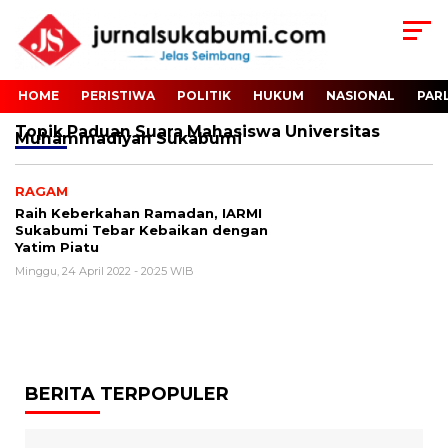
HOME
PERISTIWA
POLITIK
HUKUM
NASIONAL
PAR
Topik
Paduan Suara Mahasiswa Universitas
Muhammadiyah Sukabumi
RAGAM
Raih Keberkahan Ramadan, IARMI
Sukabumi Tebar Kebaikan dengan
Yatim Piatu
Minggu, 24 April 2022 - 20:25 WIB
BERITA TERPOPULER