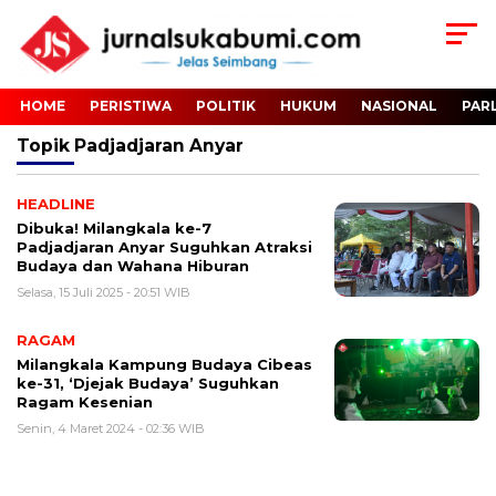
HOME
PERISTIWA
POLITIK
HUKUM
NASIONAL
PAR
Topik
Padjadjaran Anyar
HEADLINE
Dibuka! Milangkala ke-7
Padjadjaran Anyar Suguhkan Atraksi
Budaya dan Wahana Hiburan
Selasa, 15 Juli 2025 - 20:51 WIB
RAGAM
Milangkala Kampung Budaya Cibeas
ke-31, ‘Djejak Budaya’ Suguhkan
Ragam Kesenian
Senin, 4 Maret 2024 - 02:36 WIB