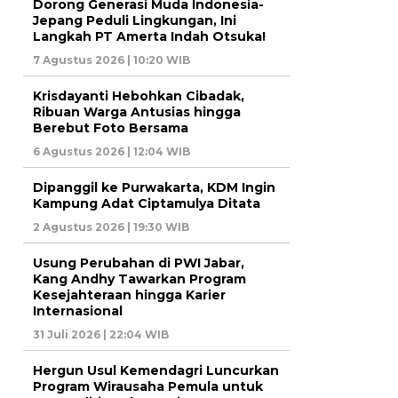
Dorong Generasi Muda Indonesia-
Jepang Peduli Lingkungan, Ini
Langkah PT Amerta Indah Otsuka!
7 Agustus 2026 | 10:20 WIB
Krisdayanti Hebohkan Cibadak,
Ribuan Warga Antusias hingga
Berebut Foto Bersama
6 Agustus 2026 | 12:04 WIB
Dipanggil ke Purwakarta, KDM Ingin
Kampung Adat Ciptamulya Ditata
2 Agustus 2026 | 19:30 WIB
Usung Perubahan di PWI Jabar,
Kang Andhy Tawarkan Program
Kesejahteraan hingga Karier
Internasional
31 Juli 2026 | 22:04 WIB
Hergun Usul Kemendagri Luncurkan
Program Wirausaha Pemula untuk