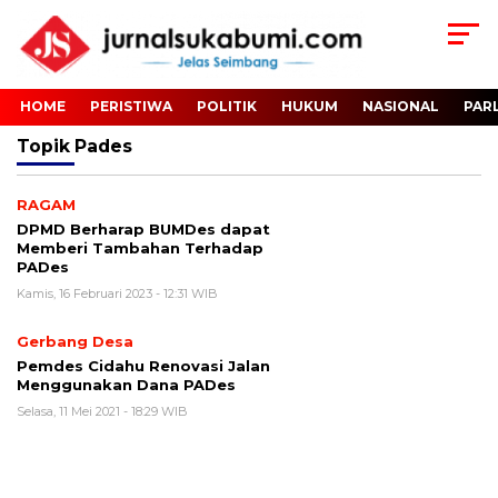
HOME
PERISTIWA
POLITIK
HUKUM
NASIONAL
PAR
Topik
Pades
RAGAM
DPMD Berharap BUMDes dapat
Memberi Tambahan Terhadap
PADes
Kamis, 16 Februari 2023 - 12:31 WIB
Gerbang Desa
Pemdes Cidahu Renovasi Jalan
Menggunakan Dana PADes
Selasa, 11 Mei 2021 - 18:29 WIB