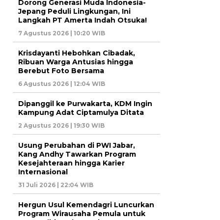
Dorong Generasi Muda Indonesia-
Jepang Peduli Lingkungan, Ini
Langkah PT Amerta Indah Otsuka!
7 Agustus 2026 | 10:20 WIB
Krisdayanti Hebohkan Cibadak,
Ribuan Warga Antusias hingga
Berebut Foto Bersama
6 Agustus 2026 | 12:04 WIB
Dipanggil ke Purwakarta, KDM Ingin
Kampung Adat Ciptamulya Ditata
2 Agustus 2026 | 19:30 WIB
Usung Perubahan di PWI Jabar,
Kang Andhy Tawarkan Program
Kesejahteraan hingga Karier
Internasional
31 Juli 2026 | 22:04 WIB
Hergun Usul Kemendagri Luncurkan
Program Wirausaha Pemula untuk