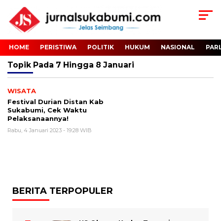
HOME
PERISTIWA
POLITIK
HUKUM
NASIONAL
PAR
Topik
Pada 7 Hingga 8 Januari
WISATA
Festival Durian Distan Kab
Sukabumi, Cek Waktu
Pelaksanaannya!
Rabu, 4 Januari 2023 - 19:28 WIB
BERITA TERPOPULER