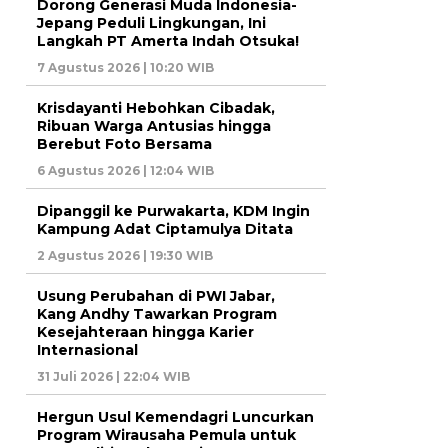
Dorong Generasi Muda Indonesia-
Jepang Peduli Lingkungan, Ini
Langkah PT Amerta Indah Otsuka!
7 Agustus 2026 | 10:20 WIB
Krisdayanti Hebohkan Cibadak,
Ribuan Warga Antusias hingga
Berebut Foto Bersama
6 Agustus 2026 | 12:04 WIB
Dipanggil ke Purwakarta, KDM Ingin
Kampung Adat Ciptamulya Ditata
2 Agustus 2026 | 19:30 WIB
Usung Perubahan di PWI Jabar,
Kang Andhy Tawarkan Program
Kesejahteraan hingga Karier
Internasional
31 Juli 2026 | 22:04 WIB
Hergun Usul Kemendagri Luncurkan
Program Wirausaha Pemula untuk