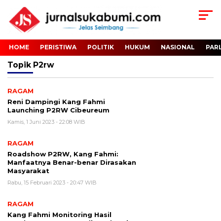
HOME
PERISTIWA
POLITIK
HUKUM
NASIONAL
PAR
Topik
P2rw
RAGAM
Reni Dampingi Kang Fahmi
Launching P2RW Cibeureum
Kamis, 1 Juni 2023 - 22:08 WIB
RAGAM
Roadshow P2RW, Kang Fahmi:
Manfaatnya Benar-benar Dirasakan
Masyarakat
Rabu, 15 Februari 2023 - 20:47 WIB
RAGAM
Kang Fahmi Monitoring Hasil