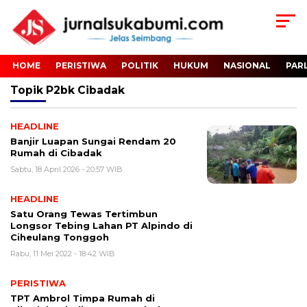
HOME
PERISTIWA
POLITIK
HUKUM
NASIONAL
PAR
Topik
P2bk Cibadak
HEADLINE
Banjir Luapan Sungai Rendam 20
Rumah di Cibadak
Sabtu, 18 April 2026 - 20:57 WIB
HEADLINE
Satu Orang Tewas Tertimbun
Longsor Tebing Lahan PT Alpindo di
Ciheulang Tonggoh
Rabu, 11 Mei 2022 - 18:42 WIB
PERISTIWA
TPT Ambrol Timpa Rumah di