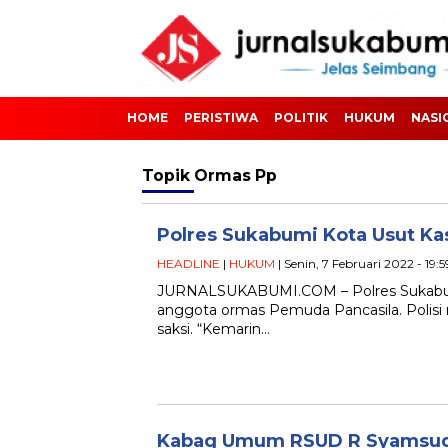
HOME
PERISTIWA
POLITIK
HUKUM
NASI
Topik
Ormas Pp
Polres Sukabumi Kota Usut 
HEADLINE
|
HUKUM
| Senin, 7 Februari 2022 - 19:
JURNALSUKABUMI.COM – Polres Sukabumi
anggota ormas Pemuda Pancasila. Polis
saksi. “Kemarin…
Kabag Umum RSUD R Syamsudi