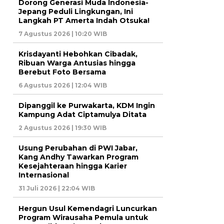
Dorong Generasi Muda Indonesia-
Jepang Peduli Lingkungan, Ini
Langkah PT Amerta Indah Otsuka!
7 Agustus 2026 | 10:20 WIB
Krisdayanti Hebohkan Cibadak,
Ribuan Warga Antusias hingga
Berebut Foto Bersama
6 Agustus 2026 | 12:04 WIB
Dipanggil ke Purwakarta, KDM Ingin
Kampung Adat Ciptamulya Ditata
2 Agustus 2026 | 19:30 WIB
Usung Perubahan di PWI Jabar,
Kang Andhy Tawarkan Program
Kesejahteraan hingga Karier
Internasional
31 Juli 2026 | 22:04 WIB
Hergun Usul Kemendagri Luncurkan
Program Wirausaha Pemula untuk