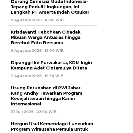
Dorong Generasi Muda Indonesia-
Jepang Peduli Lingkungan, Ini
Langkah PT Amerta Indah Otsuka!
7 Agustus 2026 | 10:20 WIB
Krisdayanti Hebohkan Cibadak,
Ribuan Warga Antusias hingga
Berebut Foto Bersama
6 Agustus 2026 | 12:04 WIB
Dipanggil ke Purwakarta, KDM Ingin
Kampung Adat Ciptamulya Ditata
2 Agustus 2026 | 19:30 WIB
Usung Perubahan di PWI Jabar,
Kang Andhy Tawarkan Program
Kesejahteraan hingga Karier
Internasional
31 Juli 2026 | 22:04 WIB
Hergun Usul Kemendagri Luncurkan
Program Wirausaha Pemula untuk