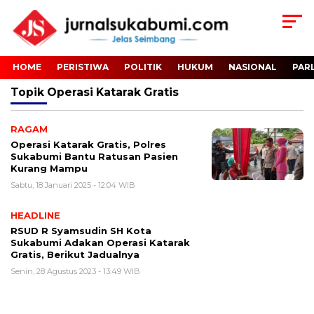
HOME
PERISTIWA
POLITIK
HUKUM
NASIONAL
PAR
Topik
Operasi Katarak Gratis
RAGAM
Operasi Katarak Gratis, Polres
Sukabumi Bantu Ratusan Pasien
Kurang Mampu
Sabtu, 18 Januari 2025 - 12:04 WIB
HEADLINE
RSUD R Syamsudin SH Kota
Sukabumi Adakan Operasi Katarak
Gratis, Berikut Jadualnya
Senin, 28 Agustus 2023 - 13:49 WIB