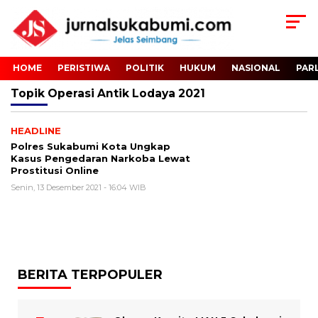
HOME
PERISTIWA
POLITIK
HUKUM
NASIONAL
PAR
Topik
Operasi Antik Lodaya 2021
HEADLINE
Polres Sukabumi Kota Ungkap
Kasus Pengedaran Narkoba Lewat
Prostitusi Online
Senin, 13 Desember 2021 - 16:04 WIB
BERITA TERPOPULER