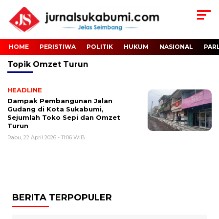
HOME
PERISTIWA
POLITIK
HUKUM
NASIONAL
PAR
Topik
Omzet Turun
HEADLINE
Dampak Pembangunan Jalan
Gudang di Kota Sukabumi,
Sejumlah Toko Sepi dan Omzet
Turun
Rabu, 22 April 2026 - 11:06 WIB
BERITA TERPOPULER