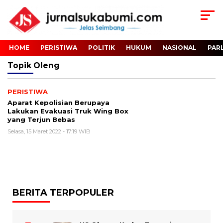
HOME
PERISTIWA
POLITIK
HUKUM
NASIONAL
PAR
Topik
Oleng
PERISTIWA
Aparat Kepolisian Berupaya
Lakukan Evakuasi Truk Wing Box
yang Terjun Bebas
Selasa, 15 Maret 2022 - 17:19 WIB
BERITA TERPOPULER