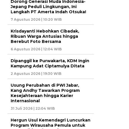
Dorong Generasi Muda Indonesia-
Jepang Peduli Lingkungan, Ini
Langkah PT Amerta Indah Otsuka!
7 Agustus 2026 | 10:20 WIB
Krisdayanti Hebohkan Cibadak,
Ribuan Warga Antusias hingga
Berebut Foto Bersama
6 Agustus 2026 | 12:04 WIB
Dipanggil ke Purwakarta, KDM Ingin
Kampung Adat Ciptamulya Ditata
2 Agustus 2026 | 19:30 WIB
Usung Perubahan di PWI Jabar,
Kang Andhy Tawarkan Program
Kesejahteraan hingga Karier
Internasional
31 Juli 2026 | 22:04 WIB
Hergun Usul Kemendagri Luncurkan
Program Wirausaha Pemula untuk