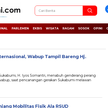
ONAL
PARLEMEN
EKBIS
WISATA
RAGAM
SOSOK
OPINI
nternasional, Wabup Tampil Bareng Hj.
kabumi, H. Iyos Somantri, menabuh genderang perang
n wabup, saat pencanangan gerakan Sukabumi melawan
jang Mobilitas Fisik Ala RSUD