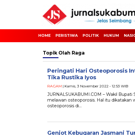
HOME
PERISTIWA
POLITIK
HUKUM
NASI
Topik
Olah Raga
Peringati Hari Osteoporosis I
Tika Rustika Iyos
RAGAM
| Kamis, 3 November 2022 - 12:53 WIB
JURNALSUKABUMI.COM – Wakil Bupati Su
melawan osteoporosis. Hal itu dikataka
osteoporosis di…
Genjot Kebugaran Jasmani Tun